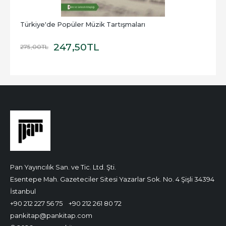
Türkiye'de Popüler Müzik Tartışmaları
247
,50
TL
275
,00
TL
Pan Yayıncılık San. ve Tic. Ltd. Şti.
Esentepe Mah. Gazeteciler Sitesi Yazarlar Sok. No. 4 Şişli 34394
İstanbul
+90 212 227 56 75
+90 212 261 80 72
pankitap@pankitap.com