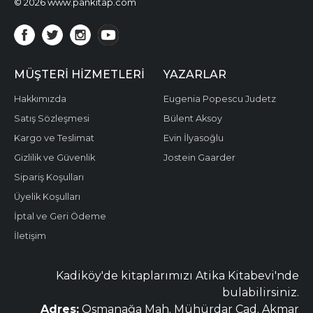
© 2026 www.pankitap.com
MÜŞTERI HIZMETLERI
YAZARLAR
Hakkımızda
Eugenia Popescu Judetz
Satış Sözleşmesi
Bülent Aksoy
Kargo ve Teslimat
Evin İlyasoğlu
Gizlilik ve Güvenlik
Jostein Gaarder
Sipariş Koşulları
Üyelik Koşulları
İptal ve Geri Ödeme
İletişim
Kadiköy'de kitaplarımızı Atika Kitabevi'nde
bulabilirsiniz.
Adres:
Osmanağa Mah. Mühürdar Cad. Akmar