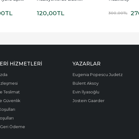
00
TL
120
,00
TL
27
300
,00
TL
ERI HIZMETLERI
YAZARLAR
ızda
Eugenia Popescu Judetz
özleşmesi
Bülent Aksoy
e Teslimat
Evin İlyasoğlu
 ve Güvenlik
Jostein Gaarder
Koşulları
oşulları
e Geri Ödeme