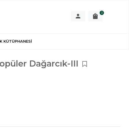
0
K KÜTÜPHANESİ
opüler Dağarcık-III