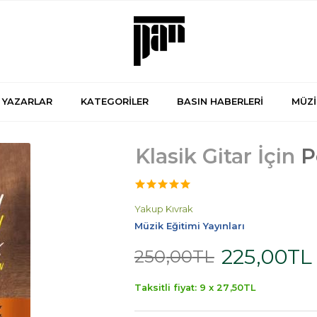
YAZARLAR
KATEGORİLER
BASIN HABERLERİ
MÜZİ
Klasik Gitar İçin
P
Yakup Kıvrak
Müzik Eğitimi Yayınları
225
,00
TL
250
,00
TL
Taksitli fiyat: 9 x
27
,50
TL