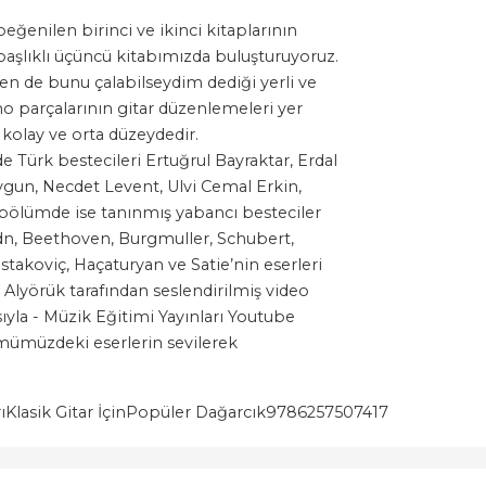
eğenilen birinci ve ikinci kitaplarının
 başlıklı üçüncü kitabımızda buluşturuyoruz.
ben de bunu çalabilseydim dediği yerli ve
o parçalarının gitar düzenlemeleri yer
kolay ve orta düzeydedir.
 Türk bestecileri Ertuğrul Bayraktar, Erdal
ygun, Necdet Levent, Ulvi Cemal Erkin,
 bölümde ise tanınmış yabancı besteciler
dn, Beethoven, Burgmuller, Schubert,
takoviç, Haçaturyan ve Satie’nin eserleri
y Alyörük tarafından seslendirilmiş video
sıyla - Müzik Eğitimi Yayınları Youtube
ümümüzdeki eserlerin sevilerek
ı
Klasik Gitar İçin
Popüler Dağarcık
9786257507417