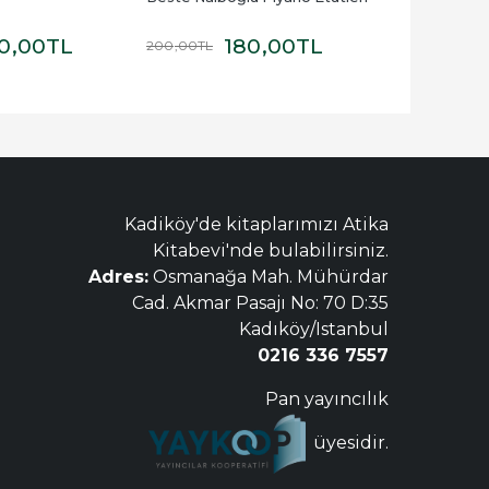
0
,00
TL
180
,00
TL
9
200
,00
TL
100
,00
TL
Kadiköy'de kitaplarımızı Atika
Kitabevi'nde bulabilirsiniz.
Adres:
Osmanağa Mah. Mühürdar
Cad. Akmar Pasajı No: 70 D:35
Kadıköy/Istanbul
0216 336 7557
Pan yayıncılık
üyesidir.