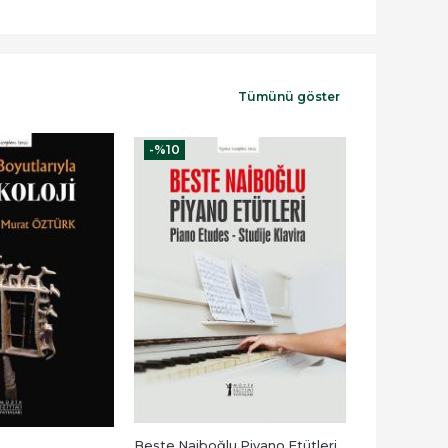
Tümünü göster
-%
10
-%
10
Beste Naiboğlu Piyano Etütleri
Solfej66