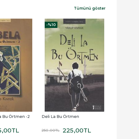
Tümünü göster
-%
10
La Bu Örtmen -2
Deli La Bu Örtmen
5
,00
TL
225
,00
TL
250
,00
TL