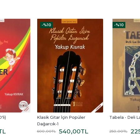
-%
10
-%
10
'li)
Klasik Gitar İçin Popüler 
Tabela - Deli 
Dağarcık-1
TL
540
,00
TL
22
600
,00
TL
250
,00
TL