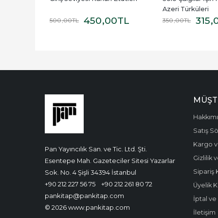
Azeri Türküleri
0
TL
450
,00
TL
315
,
500
,00
TL
350
,00
TL
MÜŞT
Hakkım
Satış S
Kargo v
Pan Yayıncılık San. ve Tic. Ltd. Şti.
Gizlilik
Esentepe Mah. Gazeteciler Sitesi Yazarlar
Sipariş 
Sok. No. 4 Şişli 34394 İstanbul
+90 212 227 56 75
+90 212 261 80 72
Üyelik K
pankitap@pankitap.com
İptal v
© 2026 www.pankitap.com
İletişim