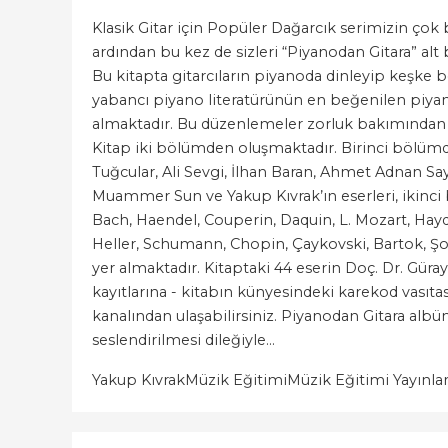
Klasik Gitar için Popüler Dağarcık serimizin çok b
ardından bu kez de sizleri “Piyanodan Gitara” alt
Bu kitapta gitarcıların piyanoda dinleyip keşke 
yabancı piyano literatürünün en beğenilen piyan
almaktadır. Bu düzenlemeler zorluk bakımından 
Kitap iki bölümden oluşmaktadır. Birinci bölümde
Tuğcular, Ali Sevgi, İlhan Baran, Ahmet Adnan Sa
Muammer Sun ve Yakup Kıvrak’ın eserleri, ikinci
Bach, Haendel, Couperin, Daquin, L. Mozart, Hay
Heller, Schumann, Chopin, Çaykovski, Bartok, Şos
yer almaktadır. Kitaptaki 44 eserin Doç. Dr. Güra
kayıtlarına - kitabın künyesindeki karekod vasıta
kanalından ulaşabilirsiniz. Piyanodan Gitara alb
seslendirilmesi dileğiyle…
Yakup Kıvrak
Müzik Eğitimi
Müzik Eğitimi Yayınlar