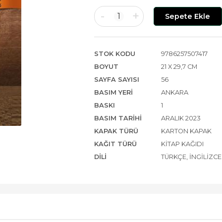
-
+
1
Sepete Ekle
STOK KODU
9786257507417
BOYUT
21 X 29,7 CM
SAYFA SAYISI
56
BASIM YERI
ANKARA
BASKI
1
BASIM TARIHI
ARALIK 2023
KAPAK TÜRÜ
KARTON KAPAK
KAĞIT TÜRÜ
KITAP KAĞIDI
DILI
TÜRKÇE, İNGILIZCE