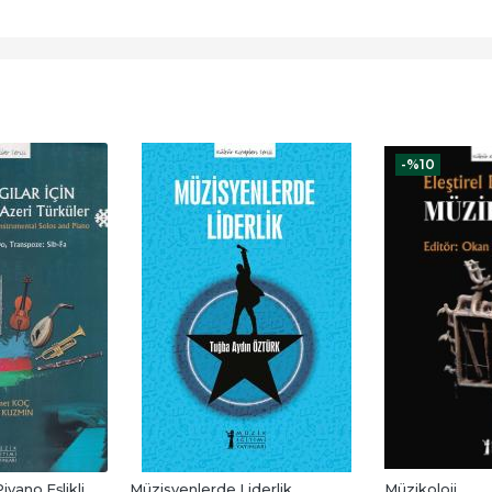
-%
10
iyano Eşlikli 
Müzisyenlerde Liderlik
Müzikoloji