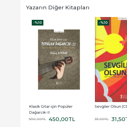
Yazarın Diğer Kitapları
-%
10
-%
10
Klasik Gitar için Popüler 
Sevgiler Olsun (CD
Dağarcık-II
450
,00
TL
31
,50
500
,00
TL
35
,00
TL