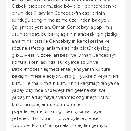
Özbek, arabesk müziğe böyle bir pencereden ve
onun klasiği sayılan Gencebay'ın eserlerinin
sunduğu zengin malzeme üzerinden bakıyor.
Çalışmada yeralan, Orhan Gencebay'la yapılmış
uzun sohbet, bu bakış açısının arabesk için çizdiği
anlam haritası ile Gencebay'ın kendi sesine ve
sözüne atfettiği anlam arasında bir tür diyalog
gibi... Meral Özbek, arabesk ve Orhan Gencebay'ı
konu alırken, aslında, Türkiye'de solun ve
Batıcı/modernleşmeci entelijensiyanın kültüre
bakışını mesele ediyor. Aradığı, "yüksek" veya "ileri"
kültür ile "halkımızın kültürü"nü karşıtlaştıran ya da
yapay biçimde özdeşleştiren geleneksel sol
yaklaşımları aşmaya sıvanmış; özgürleştirici bir
kültürün ipuçlarını, kültür ürünlerinin
popülerleşme dinamiğinden çıkarsamaya
yetenekli bir tutum. Bu yönüyle, evrensel
"popüler kültür" tartışmalarına açılan geniş bir