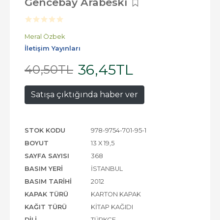
Gencebay Arabeski
Meral Özbek
İletişim Yayınları
36
,45
TL
40
,50
TL
Satışa çıktığında haber ver
STOK KODU
978-9754-701-95-1
BOYUT
13 X 19,5
SAYFA SAYISI
368
BASIM YERI
İSTANBUL
BASIM TARIHI
2012
KAPAK TÜRÜ
KARTON KAPAK
KAĞIT TÜRÜ
KITAP KAĞIDI
DILI
TÜRKÇE