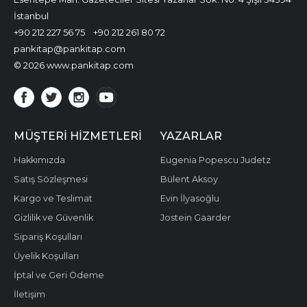
İstanbul
+90 212 227 56 75
+90 212 261 80 72
pankitap@pankitap.com
© 2026 www.pankitap.com
MÜŞTERI HIZMETLERI
YAZARLAR
Hakkımızda
Eugenia Popescu Judetz
Satış Sözleşmesi
Bülent Aksoy
Kargo ve Teslimat
Evin İlyasoğlu
Gizlilik ve Güvenlik
Jostein Gaarder
Sipariş Koşulları
Üyelik Koşulları
İptal ve Geri Ödeme
İletişim