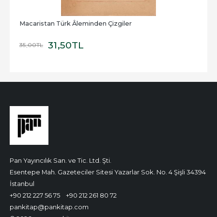
Macaristan Türk Âleminden Çizgiler
31
,50
TL
35
,00
TL
Pan Yayıncılık San. ve Tic. Ltd. Şti.
Esentepe Mah. Gazeteciler Sitesi Yazarlar Sok. No. 4 Şişli 34394
İstanbul
+90 212 227 56 75
+90 212 261 80 72
pankitap@pankitap.com