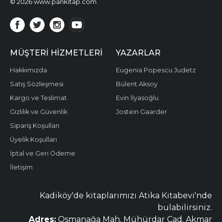
© 2026 www.pankitap.com
MÜŞTERI HIZMETLERI
YAZARLAR
Hakkımızda
Eugenia Popescu Judetz
Satış Sözleşmesi
Bülent Aksoy
Kargo ve Teslimat
Evin İlyasoğlu
Gizlilik ve Güvenlik
Jostein Gaarder
Sipariş Koşulları
Üyelik Koşulları
İptal ve Geri Ödeme
İletişim
Kadiköy'de kitaplarımızı Atika Kitabevi'nde
bulabilirsiniz.
Adres:
Osmanağa Mah. Mühürdar Cad. Akmar