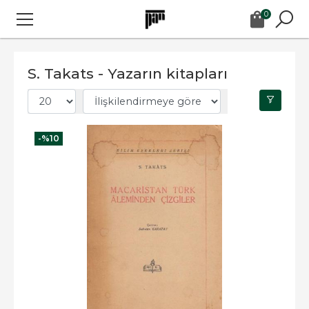
0
S. Takats - Yazarın kitapları
-%
10