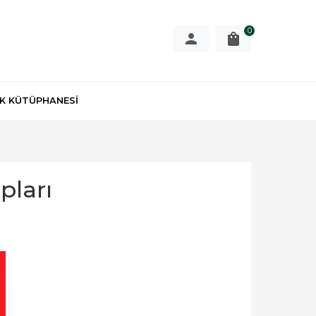
0
K KÜTÜPHANESİ
pları