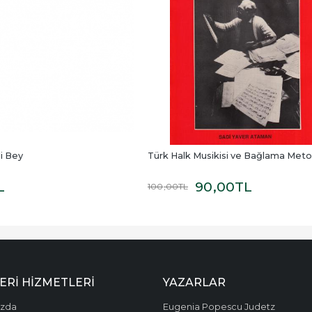
i Bey
Türk Halk Musikisi ve Bağlama Met
L
90
,00
TL
100
,00
TL
ERI HIZMETLERI
YAZARLAR
ızda
Eugenia Popescu Judetz