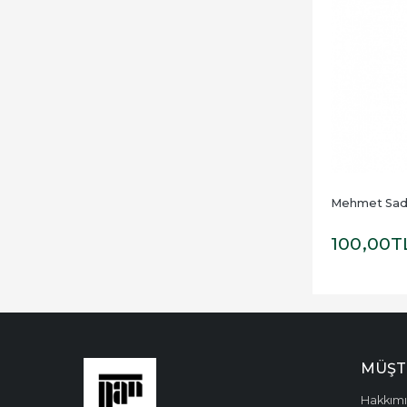
Mehmet Sad
100
,00
T
MÜŞT
Hakkım