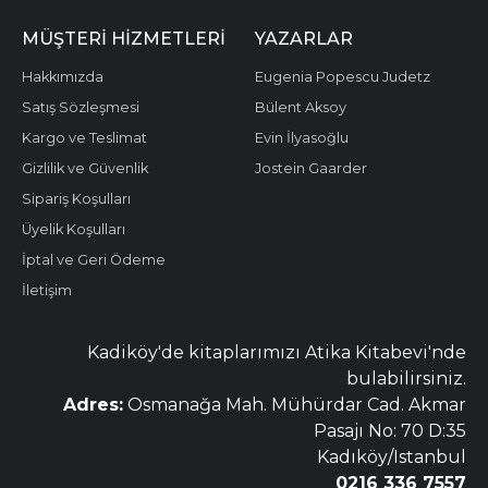
MÜŞTERI HIZMETLERI
YAZARLAR
Hakkımızda
Eugenia Popescu Judetz
Satış Sözleşmesi
Bülent Aksoy
Kargo ve Teslimat
Evin İlyasoğlu
Gizlilik ve Güvenlik
Jostein Gaarder
Sipariş Koşulları
Üyelik Koşulları
İptal ve Geri Ödeme
İletişim
Kadiköy'de kitaplarımızı Atika Kitabevi'nde
bulabilirsiniz.
Adres:
Osmanağa Mah. Mühürdar Cad. Akmar
Pasajı No: 70 D:35
Kadıköy/Istanbul
0216 336 7557