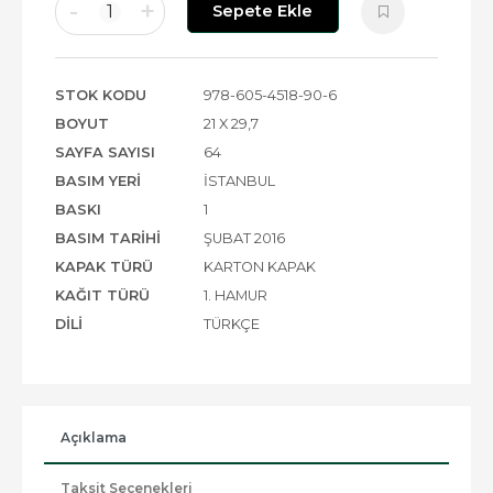
-
+
1
Sepete Ekle
STOK KODU
978-605-4518-90-6
BOYUT
21 X 29,7
SAYFA SAYISI
64
BASIM YERI
İSTANBUL
BASKI
1
BASIM TARIHI
ŞUBAT 2016
KAPAK TÜRÜ
KARTON KAPAK
KAĞIT TÜRÜ
1. HAMUR
DILI
TÜRKÇE
Açıklama
Taksit Seçenekleri