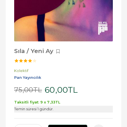
Sıla / Yeni Ay
Kolektif
Pan Yayıncılık
60
,00
TL
75
,00
TL
Taksitli fiyat: 9 x
7
,33
TL
Temin süresi 1 gündür.