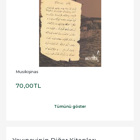
Musikişinas
Musi
70
,00
TL
70
Tümünü göster
Yayınevinin Diğer Kitapları