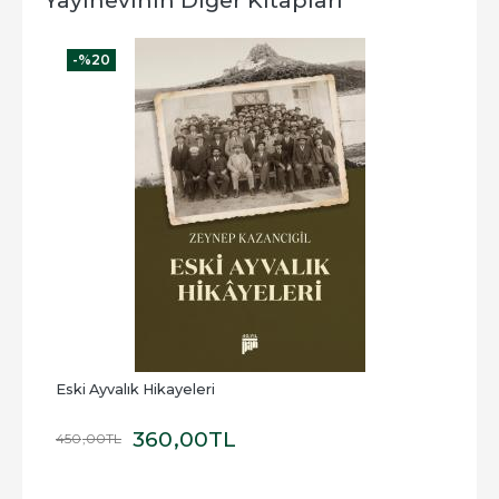
-%
20
-
Eski Ayvalık Hikayeleri
Elek
360
,00
TL
450
,00
TL
100
,