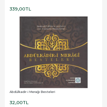
339
,00
TL
Abdülkadir-i Merağı Besteleri
32
,00
TL