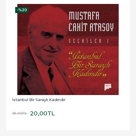
-%
20
İstanbul Bir Saraylı Kadındır
20
,00
TL
25
,00
TL