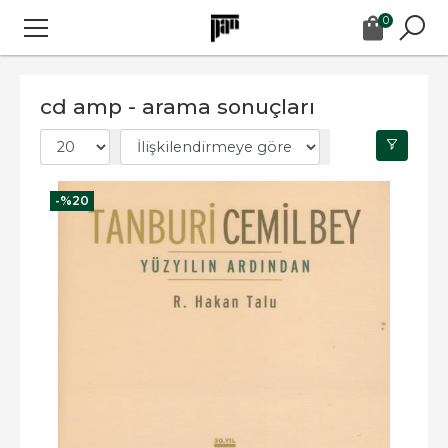
0
cd amp - arama sonuçları
-%
20