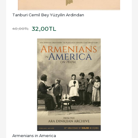
Tanburi Cemil Bey Yüzyilin Ardindan
32
,00
TL
40
,00
TL
Armenians in America