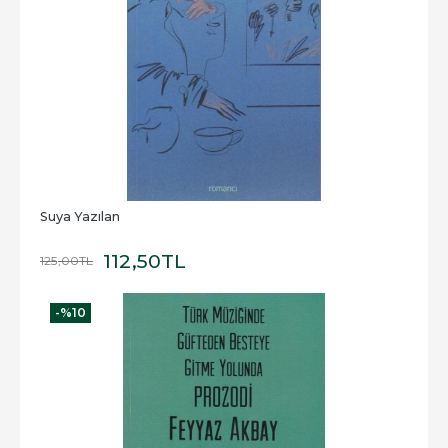
Suya Yazılan
112
,50
TL
125
,00
TL
-%
10