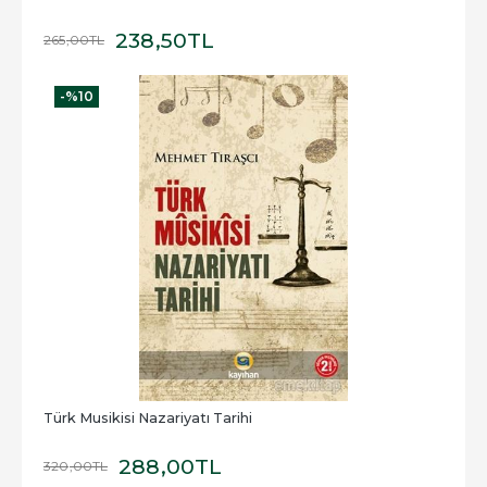
238
,50
TL
265
,00
TL
-%
10
Türk Musikisi Nazariyatı Tarihi
288
,00
TL
320
,00
TL