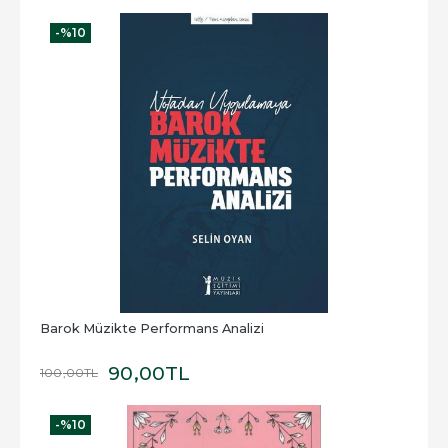
-%
10
Barok Müzikte Performans Analizi
90
,00
TL
100
,00
TL
-%
10