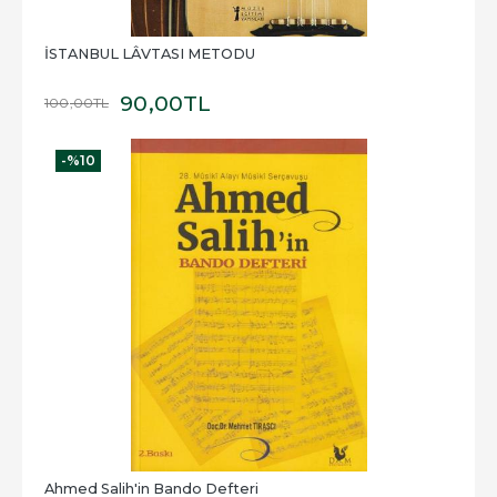
İSTANBUL LÂVTASI METODU
90
,00
TL
100
,00
TL
-%
10
Ahmed Salih'in Bando Defteri