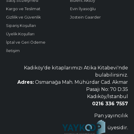
Satış Sözleşmesi
Bülent Aksoy
Kargo ve Teslimat
Evin İlyasoğlu
Gizlilik ve Güvenlik
Jostein Gaarder
Sipariş Koşulları
Üyelik Koşulları
İptal ve Geri Ödeme
İletişim
Kadiköy'de kitaplarımızı Atika Kitabevi'nde
bulabilirsiniz.
Adres:
Osmanağa Mah. Mühürdar Cad. Akmar
Pasajı No: 70 D:35
Kadıköy/Istanbul
0216 336 7557
Pan yayıncılık
üyesidir.