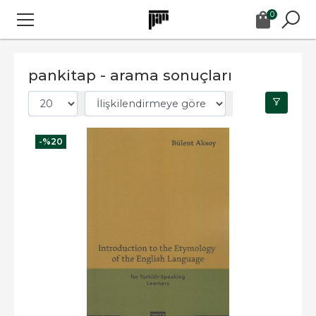
0
pankitap - arama sonuçları
-%
20