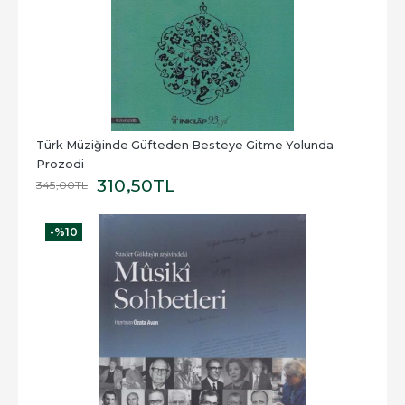
Türk Müziğinde Güfteden Besteye Gitme Yolunda 
Prozodi
310
,50
TL
345
,00
TL
-%
10