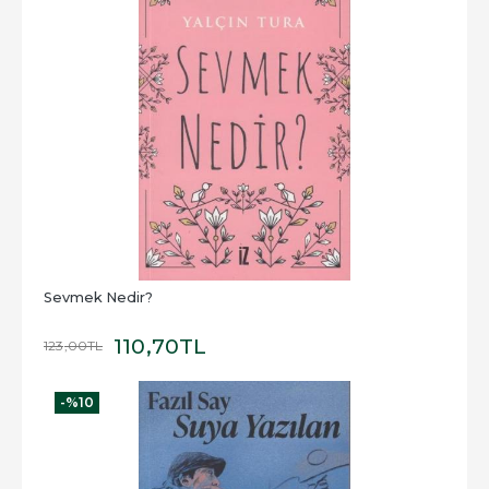
Sevmek Nedir?
110
,70
TL
123
,00
TL
-%
10