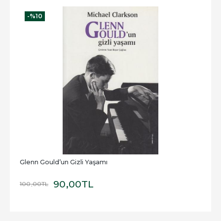
-%
10
Glenn Gould’un Gizli Yaşamı
90
,00
TL
100
,00
TL