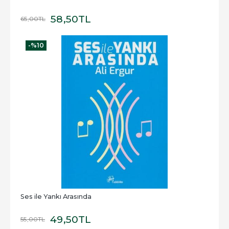
58
,50
TL
65
,00
TL
-%
10
Ses ile Yankı Arasında
49
,50
TL
55
,00
TL