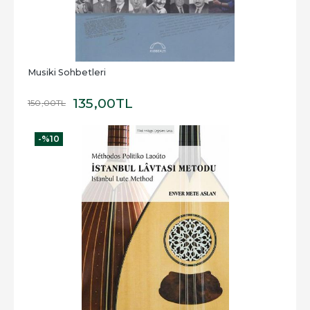
Musiki Sohbetleri
135
,00
TL
150
,00
TL
-%
10