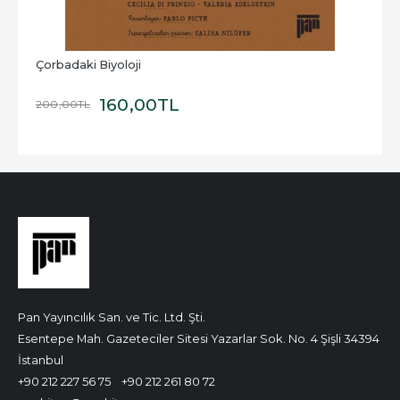
Çorbadaki Biyoloji
160
,00
TL
200
,00
TL
Pan Yayıncılık San. ve Tic. Ltd. Şti.
Esentepe Mah. Gazeteciler Sitesi Yazarlar Sok. No. 4 Şişli 34394
İstanbul
+90 212 227 56 75
+90 212 261 80 72