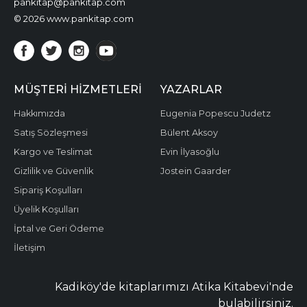
pankitap@pankitap.com
© 2026 www.pankitap.com
MÜŞTERI HIZMETLERI
YAZARLAR
Hakkımızda
Eugenia Popescu Judetz
Satış Sözleşmesi
Bülent Aksoy
Kargo ve Teslimat
Evin İlyasoğlu
Gizlilik ve Güvenlik
Jostein Gaarder
Sipariş Koşulları
Üyelik Koşulları
İptal ve Geri Ödeme
İletişim
Kadiköy'de kitaplarımızı Atika Kitabevi'nde
bulabilirsiniz.