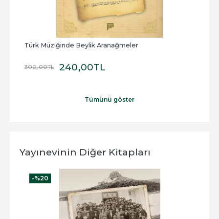
Türk Müziğinde Beylik Aranağmeler
Türk
240
,00
TL
300
,00
TL
300
Tümünü göster
Yayınevinin Diğer Kitapları
-%
20
-