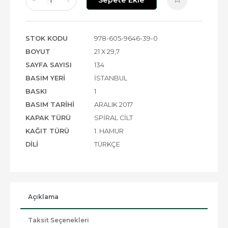
STOK KODU
978-605-9646-39-0
BOYUT
21 X 29,7
SAYFA SAYISI
134
BASIM YERI
İSTANBUL
BASKI
1
BASIM TARIHI
ARALIK 2017
KAPAK TÜRÜ
SPIRAL CILT
KAĞIT TÜRÜ
1. HAMUR
DILI
TÜRKÇE
Açıklama
Taksit Seçenekleri