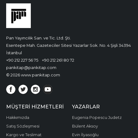
Pan Yayıncılık San. ve Tic. Ltd. Şti.
Esentepe Mah. Gazeteciler Sitesi Yazarlar Sok. No. 4 Şişli 34394
İstanbul
+90 212 227 56 75
+90 212 261 80 72
pankitap@pankitap.com
© 2026 www.pankitap.com
MÜŞTERI HIZMETLERI
YAZARLAR
Hakkımızda
Eugenia Popescu Judetz
Satış Sözleşmesi
Bülent Aksoy
Kargo ve Teslimat
Evin İlyasoğlu