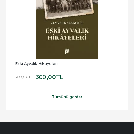
Eski Ayvalık Hikayeleri
Elek
360
,00
TL
450
,00
TL
100
,
Tümünü göster