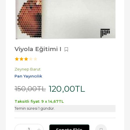
Viyola Eğitimi I
Zeynep Barut
Pan Yayıncılık
120
,00
TL
150
,00
TL
Taksitli fiyat: 9 x
14
,67
TL
Temin süresi 1 gündür.
-
+
1
Sepete Ekle