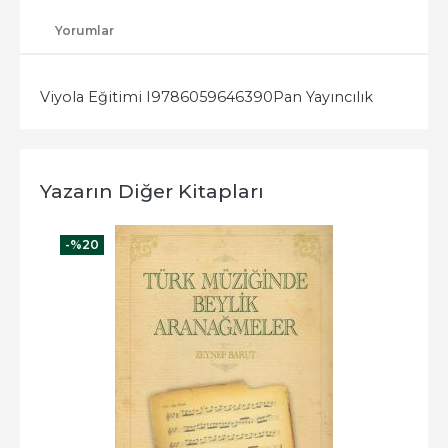
Yorumlar
Viyola Eğitimi I
9786059646390
Pan Yayıncılık
Yazarın Diğer Kitapları
-%
20
-