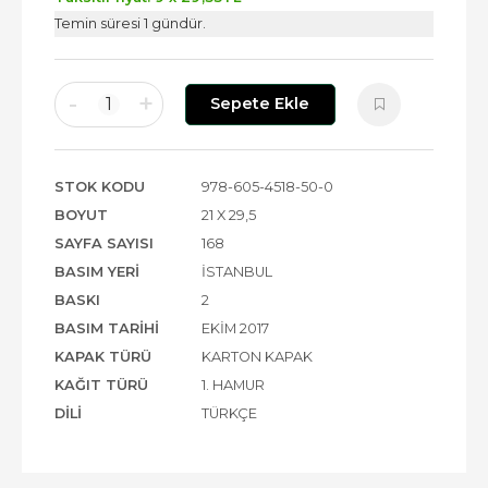
Temin süresi 1 gündür.
-
+
1
Sepete Ekle
STOK KODU
978-605-4518-50-0
BOYUT
21 X 29,5
SAYFA SAYISI
168
BASIM YERI
İSTANBUL
BASKI
2
BASIM TARIHI
EKIM 2017
KAPAK TÜRÜ
KARTON KAPAK
KAĞIT TÜRÜ
1. HAMUR
DILI
TÜRKÇE