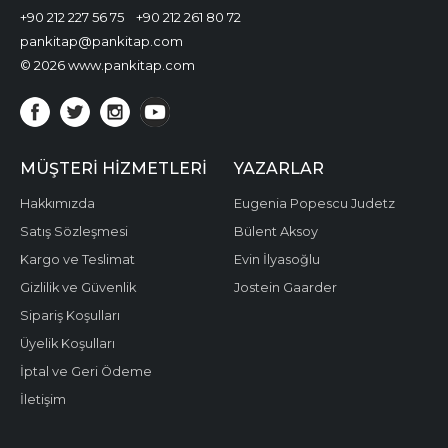
+90 212 227 56 75
+90 212 261 80 72
pankitap@pankitap.com
© 2026 www.pankitap.com
MÜŞTERI HIZMETLERI
YAZARLAR
Hakkımızda
Eugenia Popescu Judetz
Satış Sözleşmesi
Bülent Aksoy
Kargo ve Teslimat
Evin İlyasoğlu
Gizlilik ve Güvenlik
Jostein Gaarder
Sipariş Koşulları
Üyelik Koşulları
İptal ve Geri Ödeme
İletişim