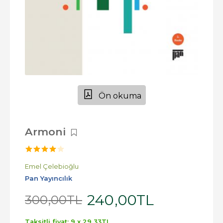
Ön okuma
Armoni
Emel Çelebioğlu
Pan Yayıncılık
240
,00
TL
300
,00
TL
Taksitli fiyat: 9 x
29
,33
TL