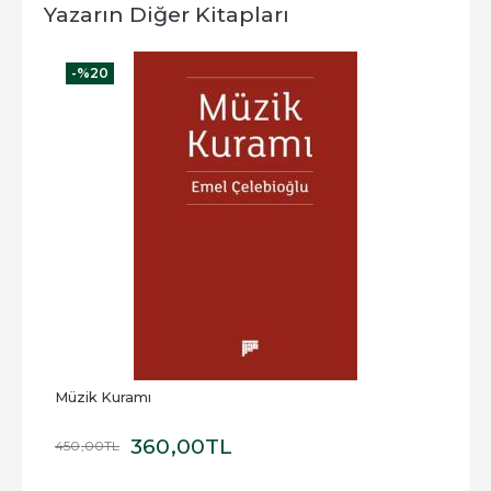
Yazarın Diğer Kitapları
-%
20
Müzik Kuramı
360
,00
TL
450
,00
TL