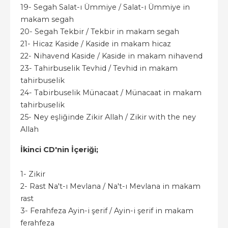
19- Segah Salat-ı Ümmiye / Salat-ı Ümmiye in
makam segah
20- Segah Tekbir / Tekbir in makam segah
21- Hicaz Kaside / Kaside in makam hicaz
22- Nihavend Kaside / Kaside in makam nihavend
23- Tahirbuselik Tevhid / Tevhid in makam
tahirbuselik
24- Tabirbuselik Münacaat / Münacaat in makam
tahirbuselik
25- Ney eşliğinde Zikir Allah / Zikir with the ney
Allah
İkinci CD'nin İçeriği;
1- Zikir
2- Rast Na't-ı Mevlana / Na't-ı Mevlana in makam
rast
3- Ferahfeza Ayin-i şerif / Ayin-i şerif in makam
ferahfeza