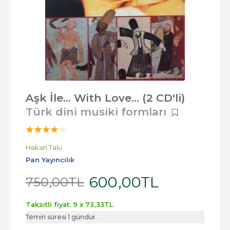
Aşk İle... With Love... (2 CD'li)
Türk dini musiki formları
Hakan Talu
Pan Yayıncılık
600
,00
TL
750
,00
TL
Taksitli fiyat: 9 x
73
,33
TL
Temin süresi 1 gündür.