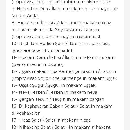
(improvisation) on the tanbur in makam hicaz
7- Hicaz İlahi Dua / İlahi in makam hicaz 'prayer on
Mount Arafat
8- Hicaz Zikir İlahisi / Zikir İlahi in makam hicaz
9- Rast makamında Ney taksimi / Taksim
(improvisation) on the ney in makam rast
10- Rast İlahi Hadis-i Şerif / İlahi in makam rast,
lyrics are taken from a hadith
11- Hüzzam Cami İlahisi / İlahi in makam hüzzam
(performed in mosques)
12- Uşşak makamında Kemençe Taksimi / Taksim
(improvisation) on the Kemençe in makam uşşak
13- Uşşak Şugul / Şugul in makam uşşak
14- Neva Tesbih / Tesbih in makam neva
15- Çargah Teşvih / Tevşih in makam çargah
16- Dilkeşhaveran Sabah Salatı / Salat in makam
dilkeşhaveran
17- Hicaz Salat / Salat in makam hicaz
18- Nihavend Salat / Salat-ı in makam nihavent