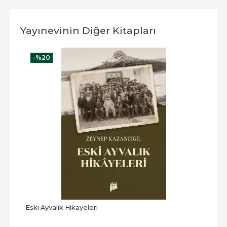
Yayınevinin Diğer Kitapları
-%
20
-
Eski Ayvalık Hikayeleri
Elek