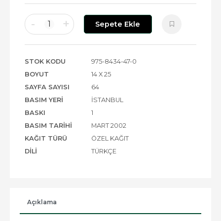
-
+
1
Sepete Ekle
STOK KODU
975-8434-47-0
BOYUT
14 X 25
SAYFA SAYISI
64
BASIM YERI
İSTANBUL
BASKI
1
BASIM TARIHI
MART 2002
KAĞIT TÜRÜ
ÖZEL KAĞIT
DILI
TÜRKÇE
Açıklama