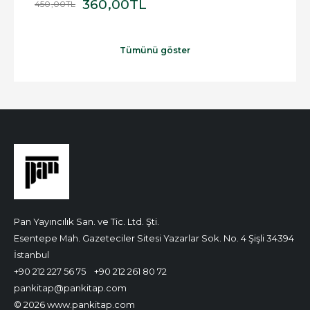
360
,00
TL
450
,00
TL
100
,
Tümünü göster
Pan Yayıncılık San. ve Tic. Ltd. Şti.
Esentepe Mah. Gazeteciler Sitesi Yazarlar Sok. No. 4 Şişli 34394
İstanbul
+90 212 227 56 75
+90 212 261 80 72
pankitap@pankitap.com
© 2026 www.pankitap.com