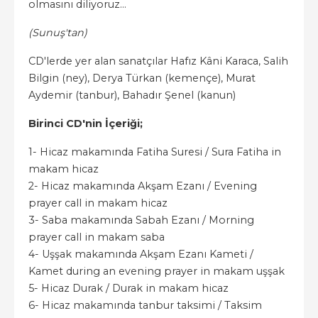
olmasını diliyoruz...
(Sunuş'tan)
CD'lerde yer alan sanatçılar Hafız Kâni Karaca, Salih
Bilgin (ney), Derya Türkan (kemençe), Murat
Aydemir (tanbur), Bahadır Şenel (kanun)
Birinci CD'nin İçeriği;
1- Hicaz makamında Fatiha Suresi / Sura Fatiha in
makam hicaz
2- Hicaz makamında Akşam Ezanı / Evening
prayer call in makam hicaz
3- Saba makamında Sabah Ezanı / Morning
prayer call in makam saba
4- Uşşak makamında Akşam Ezanı Kameti /
Kamet during an evening prayer in makam uşşak
5- Hicaz Durak / Durak in makam hicaz
6- Hicaz makamında tanbur taksimi / Taksim