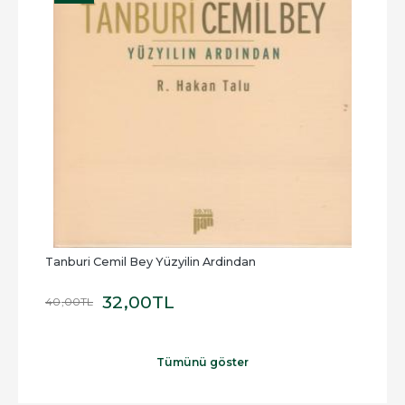
Tanburi Cemil Bey Yüzyilin Ardindan
Tanb
32
,00
TL
40
,00
TL
50
,0
Tümünü göster