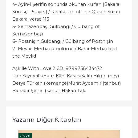
4- Ayin-i Şerifin sonunda okunan Kur'an (Bakara
Suresi, 115. ayet) / Recitation of The Quran, Surah
Bakara, verse 115
5- Semazenbaşı Gülbangı / Gülbang of
Semazenbaşı
6- Postnişin Gülbangı / Gülbang of Postnişin
7- Mevlid Merhaba bölümü / Bahir Merhaba of
the Mevlid
Aşk İle With Love 2 CDli
9799758434472
Pan Yayıncılık
Hafız Kâni Karaca
Salih Bilgin (ney)
Derya Türkan (kemençe)
Murat Aydemir (tanbur)
Bahadır Şenel (kanun)
Hakan Talu
Yazarın Diğer Kitapları
-%
20
-