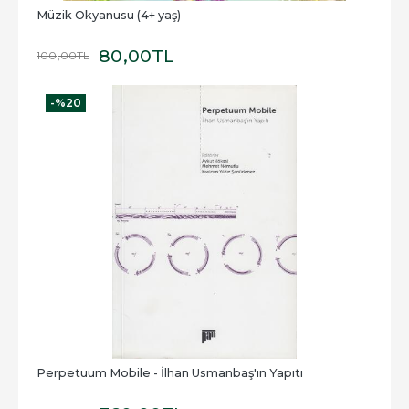
Müzik Okyanusu (4+ yaş)
80
,00
TL
100
,00
TL
-%
20
Perpetuum Mobile - İlhan Usmanbaş'ın Yapıtı