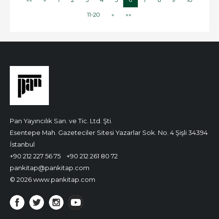
11-20
»
»»
Pan Yayıncılık San. ve Tic. Ltd. Şti.
Esentepe Mah. Gazeteciler Sitesi Yazarlar Sok. No. 4 Şişli 34394
İstanbul
+90 212 227 56 75
+90 212 261 80 72
pankitap@pankitap.com
© 2026 www.pankitap.com