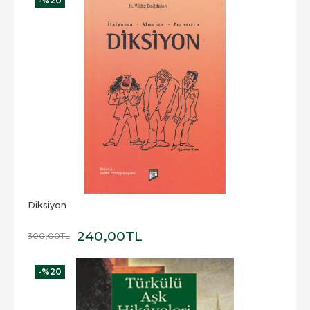
-%
20
Diksiyon
240
,00
TL
300
,00
TL
-%
20