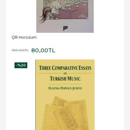
Çilli Horozum
80
,00
TL
100
,00
TL
-%
20