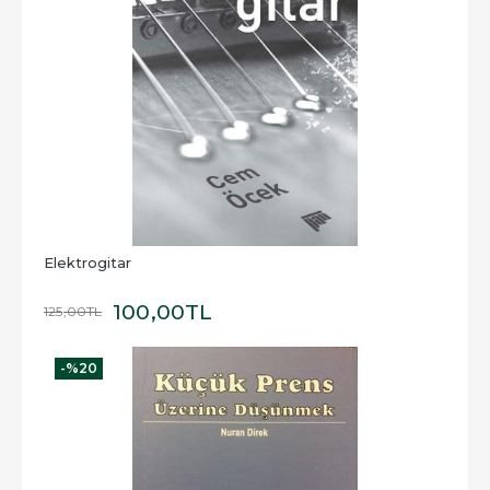
Elektrogitar
100
,00
TL
125
,00
TL
-%
20