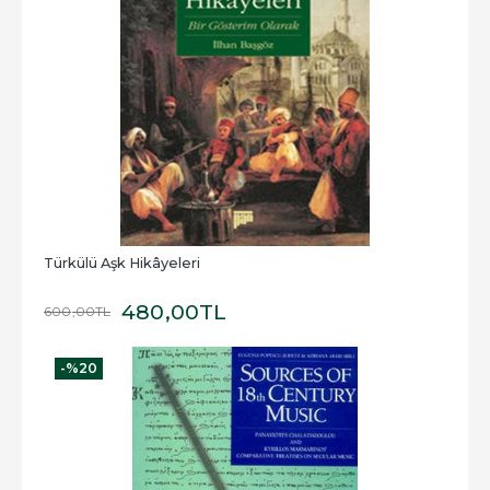
Türkülü Aşk Hikâyeleri
480
,00
TL
600
,00
TL
-%
20