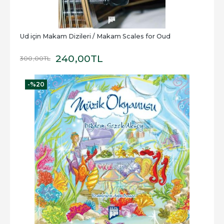
Ud için Makam Dizileri / Makam Scales for Oud
240
,00
TL
300
,00
TL
-%
20