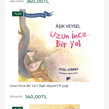
360
,00
TL
450
,00
TL
-%
20
Uzun İnce Bir Yol / Âşık Veysel (7+ yaş)
140
,00
TL
175
,00
TL