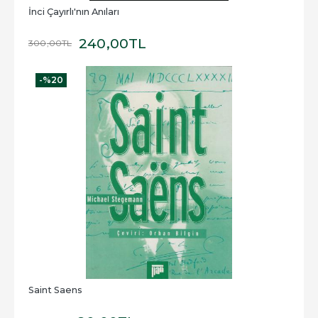
İnci Çayırlı'nın Anıları
240
,00
TL
300
,00
TL
-%
20
Saint Saens