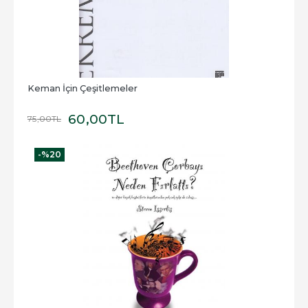
Keman İçin Çeşitlemeler
60
,00
TL
75
,00
TL
-%
20