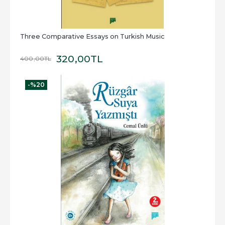
Three Comparative Essays on Turkish Music
320
,00
TL
400
,00
TL
-%
20