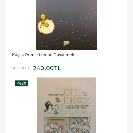
Küçük Prens Üzerine Düşünmek
240
,00
TL
300
,00
TL
-%
20