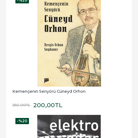
-%
20
Kemençenin Senyörü Cüneyd Orhon
200
,00
TL
250
,00
TL
-%
20