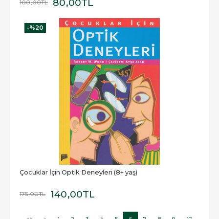
80
,00
TL
100
,00
TL
-%
20
Çocuklar İçin Optik Deneyleri (8+ yaş)
140
,00
TL
175
,00
TL
««
«
1
2
3
4
5
6
7
8
9
10