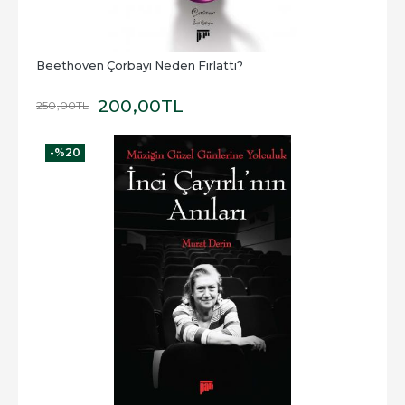
Beethoven Çorbayı Neden Fırlattı?
200
,00
TL
250
,00
TL
-%
20