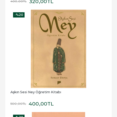
320
,00
TL
400
,00
TL
-%
20
Aşkın Sesi Ney Öğretim Kitabı
400
,00
TL
500
,00
TL