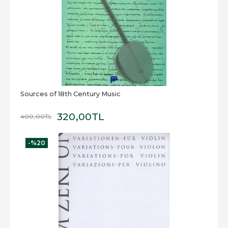
Sources of 18th Century Music
320
,00
TL
400
,00
TL
-%
20