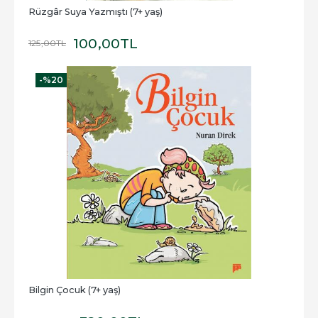
Rüzgâr Suya Yazmıştı (7+ yaş)
100
,00
TL
125
,00
TL
-%
20
Bilgin Çocuk (7+ yaş)